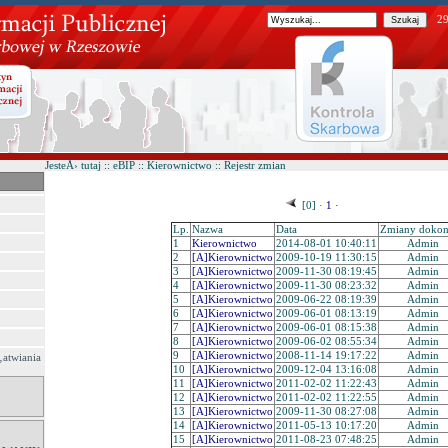
29
JesteÅ› tutaj :: eBIP :: Kierownictwo :: Rejestr zmian
[0] ·
1 ·
Lp.
Nazwa
Data
Zmiany doko
1
Kierownictwo
2014-08-01 10:40:11
Admin
2
[A]Kierownictwo
2009-10-19 11:30:15
Admin
3
[A]Kierownictwo
2009-11-30 08:19:45
Admin
4
[A]Kierownictwo
2009-11-30 08:23:32
Admin
5
[A]Kierownictwo
2009-06-22 08:19:39
Admin
6
[A]Kierownictwo
2009-06-01 08:13:19
Admin
7
[A]Kierownictwo
2009-06-01 08:15:38
Admin
8
[A]Kierownictwo
2009-06-02 08:55:34
Admin
9
[A]Kierownictwo
2008-11-14 19:17:22
Admin
‚atwiania
10
[A]Kierownictwo
2009-12-04 13:16:08
Admin
11
[A]Kierownictwo
2011-02-02 11:22:43
Admin
12
[A]Kierownictwo
2011-02-02 11:22:55
Admin
13
[A]Kierownictwo
2009-11-30 08:27:08
Admin
14
[A]Kierownictwo
2011-05-13 10:17:20
Admin
15
[A]Kierownictwo
2011-08-23 07:48:25
Admin