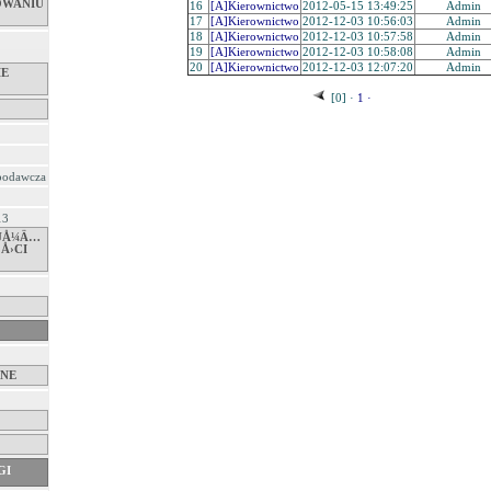
OWANIU
16
[A]Kierownictwo
2012-05-15 13:49:25
Admin
17
[A]Kierownictwo
2012-12-03 10:56:03
Admin
18
[A]Kierownictwo
2012-12-03 10:57:58
Admin
19
[A]Kierownictwo
2012-12-03 10:58:08
Admin
20
[A]Kierownictwo
2012-12-03 12:07:20
Admin
IE
[0] ·
1 ·
 podawcza
13
‚UÅ¼Ä…
Å›CI
NE
GI