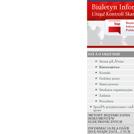
Â Â O URZÄ˜DZIE
Strona gÅ‚Ã³wna
Kierownictwo
Kontakt
Godziny pracy
Status prawny
Struktura organizacyjna
Zadania
Procedura
SposÃ³b przyjmowania i zaÅ
spraw
METODY DOSTARCZANIA
DOKUMENTÃ³W
ELEKTRONICZNYCH
INFORMACJA DLA OSÃ³B
DOÅ›WIADCZAJÄ…CYCH