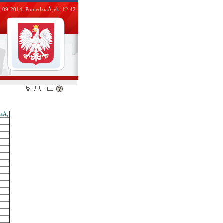
-09-2014, PoniedziaÅ‚ek, 12:42
naÅ‚