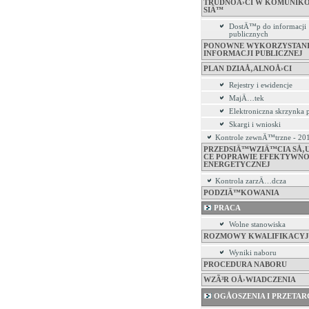
TRUDNOÅ›CI W KOMUNIK
SIÄ™
DostÄ™p do informacji
publicznych
PONOWNE WYKORZYSTAN
INFORMACJI PUBLICZNEJ
PLAN DZIAÅ‚ALNOÅ›CI
Rejestry i ewidencje
MajÄ…tek
Elektroniczna skrzynka
Skargi i wnioski
Kontrole zewnÄ™trzne - 20
PRZEDSIÄ™WZIÄ™CIA SÅ
CE POPRAWIE EFEKTYWNO
ENERGETYCZNEJ
Kontrola zarzÄ…dcza
PODZIÄ™KOWANIA
PRACA
Wolne stanowiska
ROZMOWY KWALIFIKACYJ
Wyniki naboru
PROCEDURA NABORU
WZÃ³R OÅ›WIADCZENIA
OGÅOSZENIA I PRZETAR