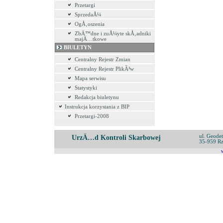
Przetargi
SprzedaÅ¼
OgÅ‚oszenia
ZbÄ™dne i zuÅ¼yte skÅ‚adniki
majÄ…tkowe
BIULETYN
Centralny Rejestr Zmian
Centralny Rejestr PlikÃ³w
Mapa serwisu
Statystyki
Redakcja biuletynu
Instrukcja korzystania z BIP
Przetargi-2008
ul. Geode
UrzÄ…d Kontroli Skarbowej
35-959 R