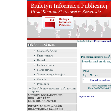
JesteÅ› tutaj ::
Procedura na
Â Â O URZÄ˜DZIE
Strona gÅ‚Ã³wna
Kierownictwo
Procedura naboru do sÅ
Kontakt
Procedura naboru do sÅ
Godziny pracy
Status prawny
Pliki:
Struktura organizacyjna
Lp.
Nazwa
Zadania
1.
Procedura nabor
Procedura
Autor:
Marzena N
Data:
2013-02-19 08:2
SposÃ³b przyjmowania i zaÅ‚atwiania
spraw
METODY DOSTARCZANIA
Rejestr zmian
DOKUMENTÃ³W
ELEKTRONICZNYCH
INFORMACJA DLA OSÃ³B
DOÅ›WIADCZAJÄ…CYCH