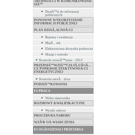
TRUDNOÅ›CI W KOMUNIKOWANIU
SIÄ™
DostÄ™p do informacji
publicznych
PONOWNE WYKORZYSTANIE
INFORMACJI PUBLICZNEJ
PLAN DZIAÅ‚ALNOÅ›CI
Rejestry i ewidencje
MajÄ…tek
Elektroniczna skrzynka podawcza
Skargi i wnioski
Kontrole zewnÄ™trzne - 2013
PRZEDSIÄ™WZIÄ™CIA SÅ‚UÅ¼Ä…
CE POPRAWIE EFEKTYWNOÅ›CI
ENERGETYCZNEJ
Kontrola zarzÄ…dcza
PODZIÄ™KOWANIA
PRACA
Wolne stanowiska
ROZMOWY KWALIFIKACYJNE
Wyniki naboru
PROCEDURA NABORU
WZÃ³R OÅ›WIADCZENIA
OGÅOSZENIA I PRZETARGI