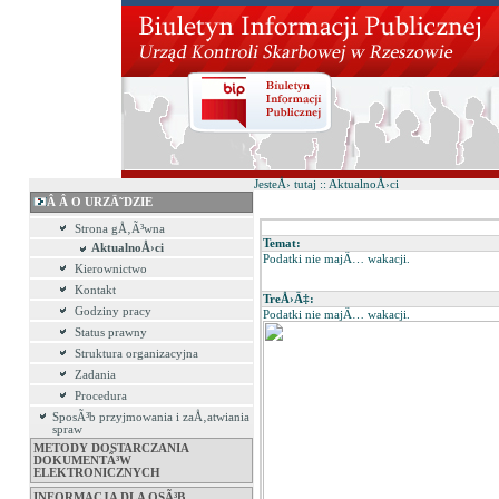
JesteÅ› tutaj :: AktualnoÅ›ci
Â Â O URZÄ˜DZIE
Strona gÅ‚Ã³wna
Temat:
AktualnoÅ›ci
Podatki nie majÄ… wakacji.
Kierownictwo
Kontakt
TreÅ›Ä‡:
Godziny pracy
Podatki nie majÄ… wakacji.
Status prawny
Struktura organizacyjna
Zadania
Procedura
SposÃ³b przyjmowania i zaÅ‚atwiania
spraw
METODY DOSTARCZANIA
DOKUMENTÃ³W
ELEKTRONICZNYCH
INFORMACJA DLA OSÃ³B