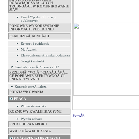
DOÅ›WIADCZAJÄ…CYCH
TRUDNOÅ›CI W KOMUNIKOWANIU
SIÄ™
DostÄ™p do informacji
publicznych
PONOWNE WYKORZYSTANIE
INFORMACJI PUBLICZNEJ
PLAN DZIAÅ‚ALNOÅ›CI
Rejestry i ewidencje
MajÄ…tek
Elektroniczna skrzynka podawcza
Skargi i wnioski
Kontrole zewnÄ™trzne - 2013
PRZEDSIÄ™WZIÄ™CIA SÅ‚UÅ¼Ä…
CE POPRAWIE EFEKTYWNOÅ›CI
ENERGETYCZNEJ
Kontrola zarzÄ…dcza
PODZIÄ™KOWANIA
PRACA
Wolne stanowiska
ROZMOWY KWALIFIKACYJNE
PowrÃ³t
Wyniki naboru
PROCEDURA NABORU
WZÃ³R OÅ›WIADCZENIA
OGÅOSZENIA I PRZETARGI