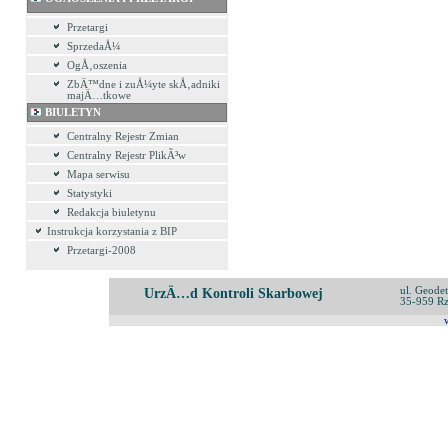
Przetargi
SprzedaÅ¼
OgÅ‚oszenia
ZbÄ™dne i zuÅ¼yte skÅ‚adniki
majÄ…tkowe
BIULETYN
Centralny Rejestr Zmian
Centralny Rejestr PlikÃ³w
Mapa serwisu
Statystyki
Redakcja biuletynu
Instrukcja korzystania z BIP
Przetargi-2008
ul. Geode
UrzÄ…d Kontroli Skarbowej
35-959 R