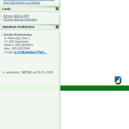
inne dokumenty urzędowe
Strona główna BIP
Strona główna podmiotu
Emilia Rynkowska
ul. Aleksego Zina 1
17-200 Hajnówka
telefon: 085 6824931
faks: 085 6822994
e.rynkowska@haj...
e-mail:
il. odwiedzin:
347721
od 25-03-2008