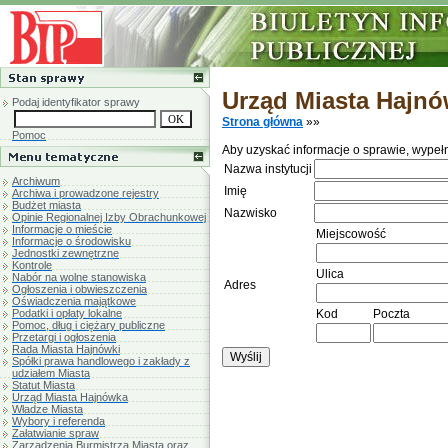
Urząd Miasta Hajn
Podaj identyfikator sprawy
Strona główna
»»
Pomoc
Aby uzyskać informacje o sprawie, wypełni
Nazwa instytucji
Archiwum
Imię
Archiwa i prowadzone rejestry
Budżet miasta
Nazwisko
Opinie Regionalnej Izby Obrachunkowej
Informacje o mieście
Miejscowość
Informacje o środowisku
Jednostki zewnętrzne
Kontrole
Ulica
Nabór na wolne stanowiska
Adres
Ogłoszenia i obwieszczenia
Oświadczenia majątkowe
Podatki i opłaty lokalne
Kod
Poczta
Pomoc, dług i ciężary publiczne
Przetargi i ogłoszenia
Rada Miasta Hajnówki
Spółki prawa handlowego i zakłady z
udziałem Miasta
Statut Miasta
Urząd Miasta Hajnówka
Władze Miasta
Wybory i referenda
Załatwianie spraw
Zarządzenia Burmistrza Miasta oraz