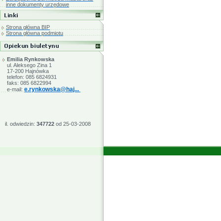
inne dokumenty urzędowe
Strona główna BIP
Strona główna podmiotu
Emilia Rynkowska
ul. Aleksego Zina 1
17-200 Hajnówka
telefon: 085 6824931
faks: 085 6822994
e.rynkowska@haj...
e-mail:
il. odwiedzin:
347722
od 25-03-2008