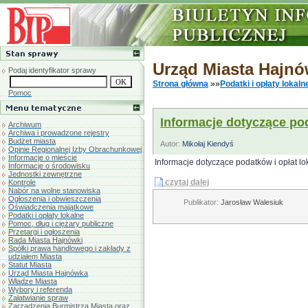
Urząd Miasta Hajn
Podaj identyfikator sprawy
Strona główna
»»
Podatki i opłaty lokaln
Pomoc
Informacje dotyczące pod
Archiwum
Archiwa i prowadzone rejestry
Budżet miasta
Autor:
Mikołaj Kiendyś
Opinie Regionalnej Izby Obrachunkowej
Informacje o mieście
Informacje dotyczące podatków i opłat l
Informacje o środowisku
Jednostki zewnętrzne
czytaj dalej
Kontrole
Nabór na wolne stanowiska
Ogłoszenia i obwieszczenia
Publikator:
Jarosław Walesiuk
Oświadczenia majątkowe
Podatki i opłaty lokalne
Pomoc, dług i ciężary publiczne
Przetargi i ogłoszenia
Rada Miasta Hajnówki
Spółki prawa handlowego i zakłady z
udziałem Miasta
Statut Miasta
Urząd Miasta Hajnówka
Władze Miasta
Wybory i referenda
Załatwianie spraw
Zarządzenia Burmistrza Miasta oraz