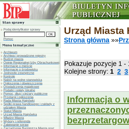
Urząd Miasta
Podaj identyfikator sprawy
Strona główna
»»
Prz
Pomoc
Archiwum
Archiwa i prowadzone rejestry
Budżet miasta
Pokazuje pozycje 1 -
Opinie Regionalnej Izby Obrachunkowej
Informacje o mieście
Informacje o środowisku
Kolejne strony:
1
2
3
Jednostki zewnętrzne
Kontrole
Nabór na wolne stanowiska
Ogłoszenia i obwieszczenia
Oświadczenia majątkowe
Podatki i opłaty lokalne
Pomoc, dług i ciężary publiczne
Informacja o 
Przetargi i ogłoszenia
Rada Miasta Hajnówki
Spółki prawa handlowego i zakłady z
przeznaczonyc
udziałem Miasta
Statut Miasta
Urząd Miasta Hajnówka
bezprzetargo
Władze Miasta
Wybory i referenda
Załatwianie spraw
Zarządzenia Burmistrza Miasta oraz