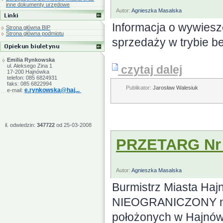
inne dokumenty urzędowe
Autor:
Agnieszka Masalska
Informacja o wywies
Strona główna BIP
Strona główna podmiotu
sprzedaży w trybie b
Emilia Rynkowska
ul. Aleksego Zina 1
czytaj dalej
17-200 Hajnówka
telefon: 085 6824931
faks: 085 6822994
Publikator:
Jarosław Walesiuk
e.rynkowska@haj...
e-mail:
il. odwiedzin:
347722
od 25-03-2008
PRZETARG Nr 
Autor:
Agnieszka Masalska
Burmistrz Miasta H
NIEOGRANICZONY na 
położonych w Hajnów