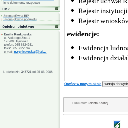
inne dokumenty urzędowe
Strona główna BIP
Strona główna podmiotu
Emilia Rynkowska
ul. Aleksego Zina 1
17-200 Hajnówka
telefon: 085 6824931
faks: 085 6822994
e.rynkowska@haj...
e-mail:
il. odwiedzin:
347721
od 25-03-2008
Otwórz w nowym oknie
Publikator:
Jolanta Zachaj