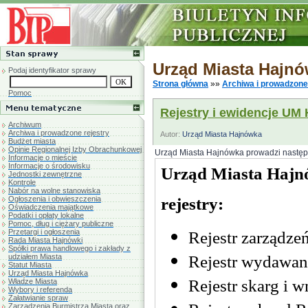
Urząd Miasta Hajn
Podaj identyfikator sprawy
Strona główna
»»
Archiwa i prowadzone
Pomoc
Rejestry i ewidencje UM
Archiwum
Archiwa i prowadzone rejestry
Autor:
Urząd Miasta Hajnówka
Budżet miasta
Opinie Regionalnej Izby Obrachunkowej
Urząd Miasta Hajnówka prowadzi następuj
Informacje o mieście
Informacje o środowisku
Jednostki zewnętrzne
Kontrole
Nabór na wolne stanowiska
Ogłoszenia i obwieszczenia
Oświadczenia majątkowe
Podatki i opłaty lokalne
Pomoc, dług i ciężary publiczne
Przetargi i ogłoszenia
Rada Miasta Hajnówki
Spółki prawa handlowego i zakłady z
udziałem Miasta
Statut Miasta
Urząd Miasta Hajnówka
Władze Miasta
Wybory i referenda
Załatwianie spraw
Zarządzenia Burmistrza Miasta oraz